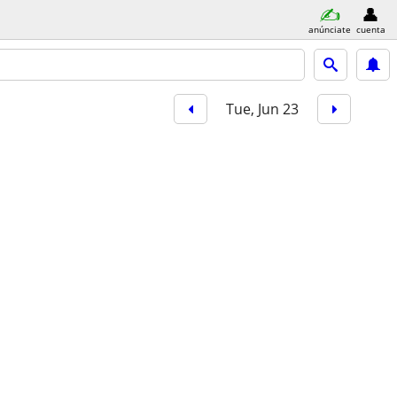
anúnciate
cuenta
Tue, Jun 23