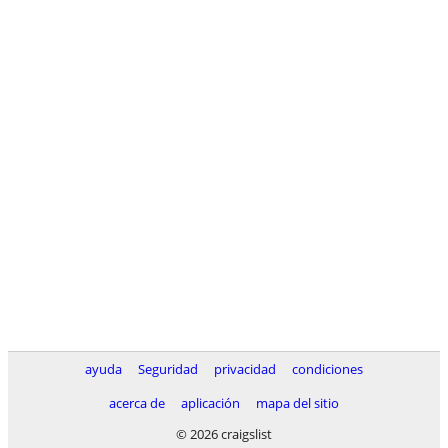
ayuda
Seguridad
privacidad
condiciones
acerca de
aplicación
mapa del sitio
© 2026 craigslist